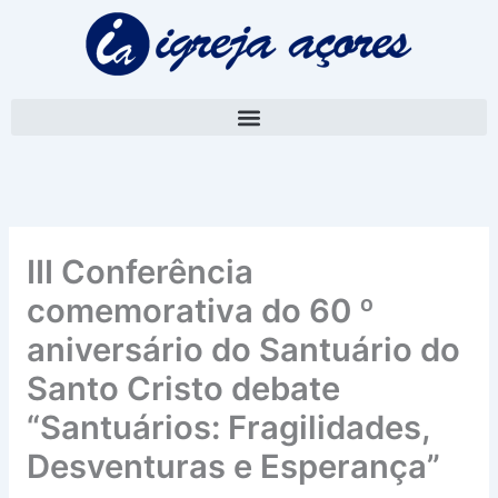
Skip
A
to
r
content
q
u
i
v
o
III Conferência
comemorativa do 60 º
aniversário do Santuário do
Santo Cristo debate
“Santuários: Fragilidades,
Desventuras e Esperança”