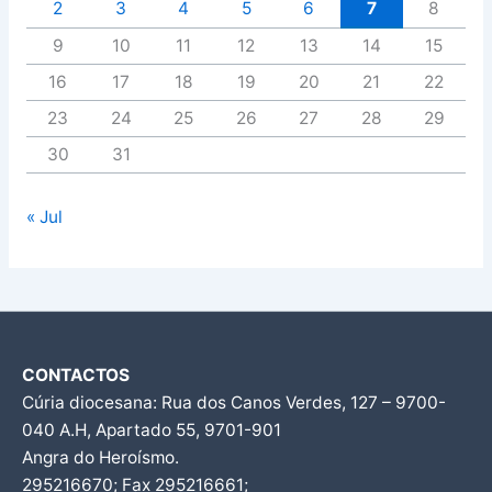
2
3
4
5
6
7
8
9
10
11
12
13
14
15
16
17
18
19
20
21
22
23
24
25
26
27
28
29
30
31
« Jul
CONTACTOS
Cúria diocesana: Rua dos Canos Verdes, 127 – 9700-
040 A.H, Apartado 55, 9701-901
Angra do Heroísmo.
295216670; Fax 295216661;