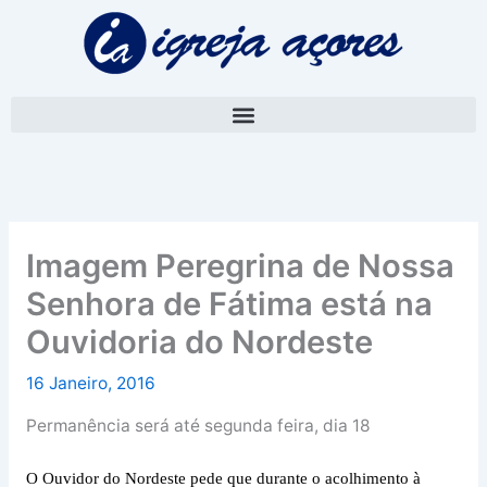
Skip
A
to
r
content
q
u
i
v
o
Imagem Peregrina de Nossa
Senhora de Fátima está na
Ouvidoria do Nordeste
16 Janeiro, 2016
Permanência será até segunda feira, dia 18
O Ouvidor do Nordeste pede que durante o acolhimento à