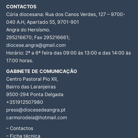
CONTACTOS
Cúria diocesana: Rua dos Canos Verdes, 127 – 9700-
040 A.H, Apartado 55, 9701-901
Angra do Heroísmo.
295216670; Fax 295216661;
diocese.angra@gmail.com
Horário: 2ª a 6ª feira das 09:00 às 13:00 e das 14:00 às
17:00 horas.
GABINETE DE COMUNICAÇÃO
Centro Pastoral Pio XII,
Bairro das Laranjeiras
9500-294 Ponta Delgada
+351912507980
press@diocesedeangra.pt
carmorodeia@hotmail.com
– Contactos
– Ficha técnica