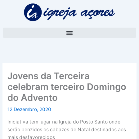
Skip
A
to
r
content
q
u
i
v
o
Jovens da Terceira
celebram terceiro Domingo
do Advento
12 Dezembro, 2020
Iniciativa tem lugar na Igreja do Posto Santo onde
serão benzidos os cabazes de Natal destinados aos
mais desfavorecidos