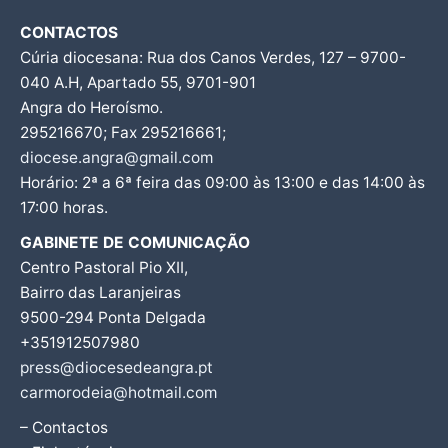
CONTACTOS
Cúria diocesana: Rua dos Canos Verdes, 127 – 9700-
040 A.H, Apartado 55, 9701-901
Angra do Heroísmo.
295216670; Fax 295216661;
diocese.angra@gmail.com
Horário: 2ª a 6ª feira das 09:00 às 13:00 e das 14:00 às
17:00 horas.
GABINETE DE COMUNICAÇÃO
Centro Pastoral Pio XII,
Bairro das Laranjeiras
9500-294 Ponta Delgada
+351912507980
press@diocesedeangra.pt
carmorodeia@hotmail.com
– Contactos