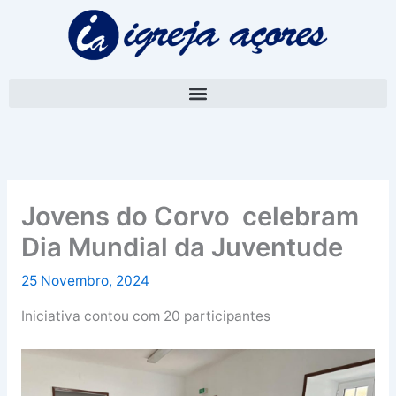
Skip
A
to
r
content
q
u
i
v
o
Jovens do Corvo celebram
Dia Mundial da Juventude
25 Novembro, 2024
Iniciativa contou com 20 participantes