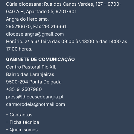
Cúria diocesana: Rua dos Canos Verdes, 127 – 9700-
040 A.H, Apartado 55, 9701-901
Angra do Heroísmo.
295216670; Fax 295216661;
diocese.angra@gmail.com
Horário: 2ª a 6ª feira das 09:00 às 13:00 e das 14:00 às
17:00 horas.
GABINETE DE COMUNICAÇÃO
Centro Pastoral Pio XII,
Bairro das Laranjeiras
9500-294 Ponta Delgada
+351912507980
press@diocesedeangra.pt
carmorodeia@hotmail.com
– Contactos
– Ficha técnica
– Quem somos