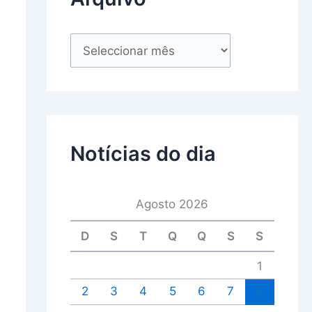
Notícias do dia
Agosto 2026
D
S
T
Q
Q
S
S
1
2
3
4
5
6
7
8