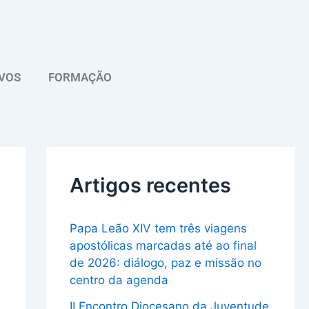
A
r
q
VOS
FORMAÇÃO
u
i
v
o
Artigos recentes
Papa Leão XIV tem três viagens
apostólicas marcadas até ao final
de 2026: diálogo, paz e missão no
centro da agenda
II Encontro Diocesano da Juventude