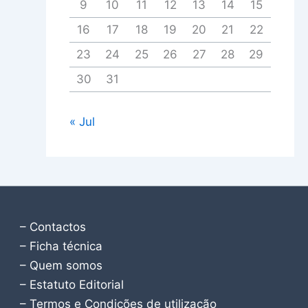
9
10
11
12
13
14
15
16
17
18
19
20
21
22
23
24
25
26
27
28
29
30
31
« Jul
– Contactos
– Ficha técnica
– Quem somos
– Estatuto Editorial
– Termos e Condições de utilização