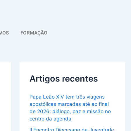
A
r
q
VOS
FORMAÇÃO
u
i
v
o
Artigos recentes
Papa Leão XIV tem três viagens
apostólicas marcadas até ao final
de 2026: diálogo, paz e missão no
centro da agenda
II Encontro Diocesano da Juventude