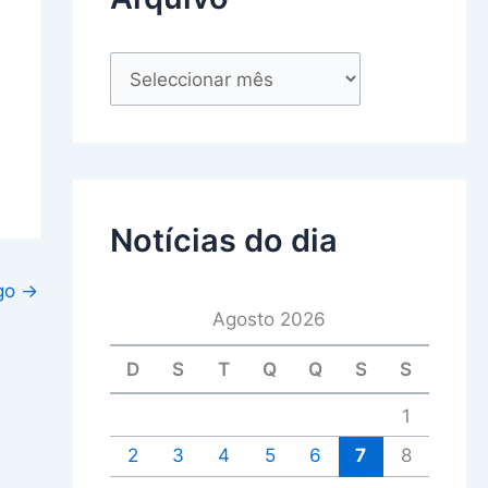
Notícias do dia
igo
→
Agosto 2026
D
S
T
Q
Q
S
S
1
2
3
4
5
6
7
8