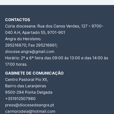
CONTACTOS
Cúria diocesana: Rua dos Canos Verdes, 127 – 9700-
040 A.H, Apartado 55, 9701-901
Angra do Heroísmo.
295216670; Fax 295216661;
diocese.angra@gmail.com
Horário: 2ª a 6ª feira das 09:00 às 13:00 e das 14:00 às
17:00 horas.
GABINETE DE COMUNICAÇÃO
Centro Pastoral Pio XII,
Bairro das Laranjeiras
9500-294 Ponta Delgada
+351912507980
press@diocesedeangra.pt
carmorodeia@hotmail.com