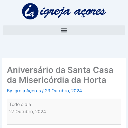
Skip
Aniversário
to
da
content
Santa
Casa
da
Misericórdia
da
Horta
Aniversário da Santa Casa
da Misericórdia da Horta
By
Igreja Açores
/
23 Outubro, 2024
Todo o dia
27 Outubro, 2024