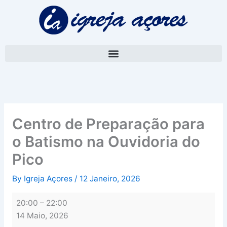
Skip
Centro
to
de
content
Preparação
para
o
Batismo
na
Ouvidoria
do
Pico
Centro de Preparação para
o Batismo na Ouvidoria do
Pico
By
Igreja Açores
/
12 Janeiro, 2026
20:00
–
22:00
14 Maio, 2026