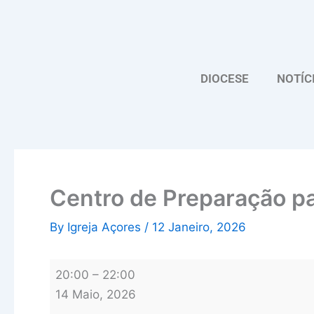
Skip
Centro
to
de
content
Preparação
para
DIOCESE
NOTÍC
o
Batismo
na
Ouvidoria
do
Pico
Centro de Preparação pa
By
Igreja Açores
/
12 Janeiro, 2026
20:00
–
22:00
14 Maio, 2026