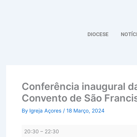
Skip
Conferência
to
inaugural
content
das
comemorações
DIOCESE
NOTÍC
dos
500
anos
da
fundação
do
Conferência inaugural 
Convento
Convento de São Franci
de
São
By
Igreja Açores
/
18 Março, 2024
Francisco
20:30
–
22:30