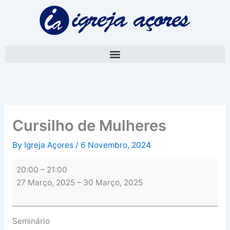
Skip
Cursilho
to
de
content
Mulheres
Cursilho de Mulheres
By
Igreja Açores
/
6 Novembro, 2024
20:00
–
21:00
27 Março, 2025
–
30 Março, 2025
Seminário