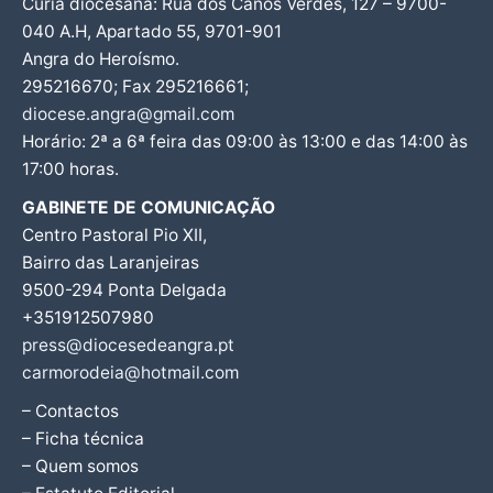
Cúria diocesana: Rua dos Canos Verdes, 127 – 9700-
040 A.H, Apartado 55, 9701-901
Angra do Heroísmo.
295216670; Fax 295216661;
diocese.angra@gmail.com
Horário: 2ª a 6ª feira das 09:00 às 13:00 e das 14:00 às
17:00 horas.
GABINETE DE COMUNICAÇÃO
Centro Pastoral Pio XII,
Bairro das Laranjeiras
9500-294 Ponta Delgada
+351912507980
press@diocesedeangra.pt
carmorodeia@hotmail.com
– Contactos
– Ficha técnica
– Quem somos