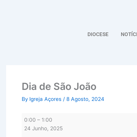
Skip
Dia
to
de
content
São
João
DIOCESE
NOTÍC
Dia de São João
By
Igreja Açores
/
8 Agosto, 2024
0:00
–
1:00
24 Junho, 2025