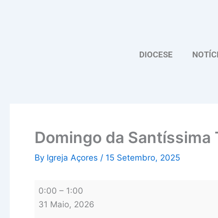
Skip
Domingo
to
da
content
Santíssima
Trindade
DIOCESE
NOTÍC
Domingo da Santíssima 
By
Igreja Açores
/
15 Setembro, 2025
0:00
–
1:00
31 Maio, 2026