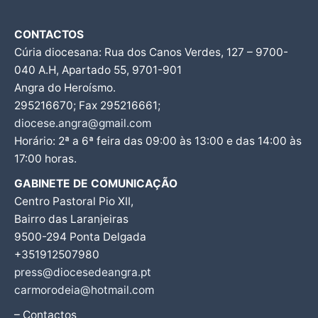
CONTACTOS
Cúria diocesana: Rua dos Canos Verdes, 127 – 9700-
040 A.H, Apartado 55, 9701-901
Angra do Heroísmo.
295216670; Fax 295216661;
diocese.angra@gmail.com
Horário: 2ª a 6ª feira das 09:00 às 13:00 e das 14:00 às
17:00 horas.
GABINETE DE COMUNICAÇÃO
Centro Pastoral Pio XII,
Bairro das Laranjeiras
9500-294 Ponta Delgada
+351912507980
press@diocesedeangra.pt
carmorodeia@hotmail.com
– Contactos