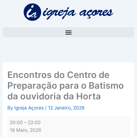
Skip
Encontros
to
do
content
Centro
de
Preparação
para
o
Batismo
da
ouvidoria
Encontros do Centro de
da
Preparação para o Batismo
Horta
da ouvidoria da Horta
By
Igreja Açores
/
12 Janeiro, 2026
20:00
–
22:00
19 Maio, 2026