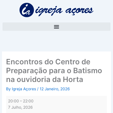
Skip
Encontros
to
do
content
Centro
de
Preparação
para
o
Batismo
na
ouvidoria
Encontros do Centro de
da
Preparação para o Batismo
Horta
na ouvidoria da Horta
By
Igreja Açores
/
12 Janeiro, 2026
20:00
–
22:00
7 Julho, 2026