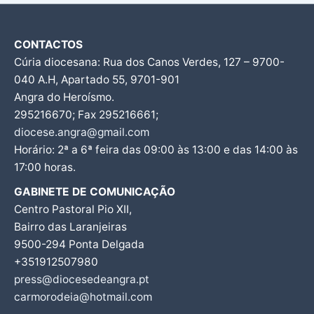
CONTACTOS
Cúria diocesana: Rua dos Canos Verdes, 127 – 9700-
040 A.H, Apartado 55, 9701-901
Angra do Heroísmo.
295216670; Fax 295216661;
diocese.angra@gmail.com
Horário: 2ª a 6ª feira das 09:00 às 13:00 e das 14:00 às
17:00 horas.
GABINETE DE COMUNICAÇÃO
Centro Pastoral Pio XII,
Bairro das Laranjeiras
9500-294 Ponta Delgada
+351912507980
press@diocesedeangra.pt
carmorodeia@hotmail.com