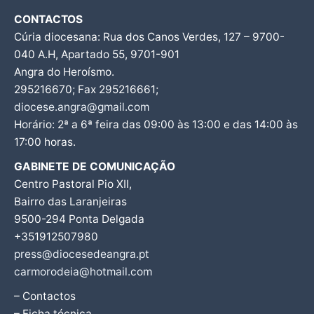
CONTACTOS
Cúria diocesana: Rua dos Canos Verdes, 127 – 9700-
040 A.H, Apartado 55, 9701-901
Angra do Heroísmo.
295216670; Fax 295216661;
diocese.angra@gmail.com
Horário: 2ª a 6ª feira das 09:00 às 13:00 e das 14:00 às
17:00 horas.
GABINETE DE COMUNICAÇÃO
Centro Pastoral Pio XII,
Bairro das Laranjeiras
9500-294 Ponta Delgada
+351912507980
press@diocesedeangra.pt
carmorodeia@hotmail.com
– Contactos
– Ficha técnica