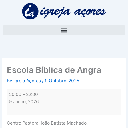
Skip
Escola
to
Bíblica
content
de
Angra
Escola Bíblica de Angra
By
Igreja Açores
/
9 Outubro, 2025
20:00
–
22:00
9 Junho, 2026
Centro Pastoral joão Batista Machado.