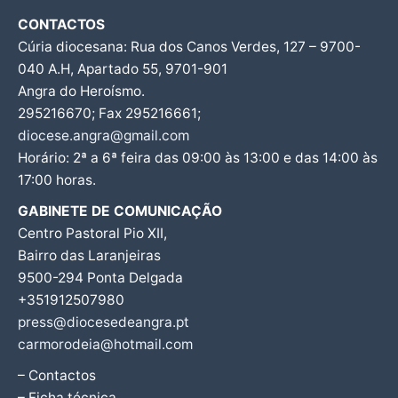
CONTACTOS
Cúria diocesana: Rua dos Canos Verdes, 127 – 9700-
040 A.H, Apartado 55, 9701-901
Angra do Heroísmo.
295216670; Fax 295216661;
diocese.angra@gmail.com
Horário: 2ª a 6ª feira das 09:00 às 13:00 e das 14:00 às
17:00 horas.
GABINETE DE COMUNICAÇÃO
Centro Pastoral Pio XII,
Bairro das Laranjeiras
9500-294 Ponta Delgada
+351912507980
press@diocesedeangra.pt
carmorodeia@hotmail.com
– Contactos
– Ficha técnica