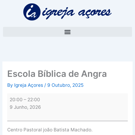
Skip
Escola
to
Bíblica
content
de
Angra
Escola Bíblica de Angra
By
Igreja Açores
/
9 Outubro, 2025
20:00
–
22:00
9 Junho, 2026
Centro Pastoral joão Batista Machado.