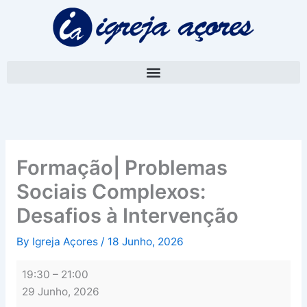
Skip
Formação|
to
Problemas
content
Sociais
Complexos:
Desafios
à
Intervenção
Formação| Problemas
Sociais Complexos:
Desafios à Intervenção
By
Igreja Açores
/
18 Junho, 2026
19:30
–
21:00
29 Junho, 2026