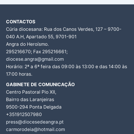
CONTACTOS
Cúria diocesana: Rua dos Canos Verdes, 127 – 9700-
040 A.H, Apartado 55, 9701-901
Angra do Heroísmo.
295216670; Fax 295216661;
diocese.angra@gmail.com
Horário: 2ª a 6ª feira das 09:00 às 13:00 e das 14:00 às
17:00 horas.
GABINETE DE COMUNICAÇÃO
Centro Pastoral Pio XII,
Bairro das Laranjeiras
9500-294 Ponta Delgada
+351912507980
press@diocesedeangra.pt
carmorodeia@hotmail.com