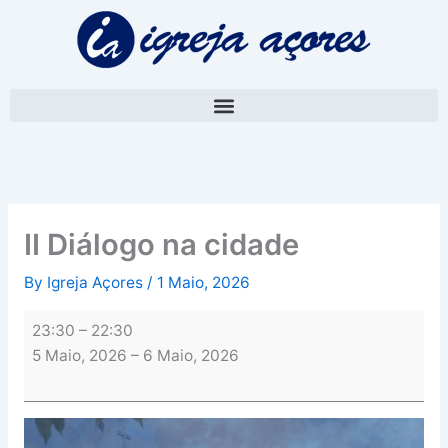
Skip
II
to
Diálogo
content
na
cidade
II Diálogo na cidade
By
Igreja Açores
/
1 Maio, 2026
23:30
–
22:30
5 Maio, 2026
–
6 Maio, 2026