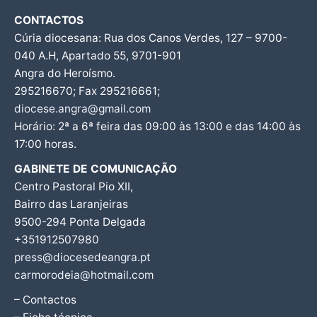
CONTACTOS
Cúria diocesana: Rua dos Canos Verdes, 127 – 9700-
040 A.H, Apartado 55, 9701-901
Angra do Heroísmo.
295216670; Fax 295216661;
diocese.angra@gmail.com
Horário: 2ª a 6ª feira das 09:00 às 13:00 e das 14:00 às
17:00 horas.
GABINETE DE COMUNICAÇÃO
Centro Pastoral Pio XII,
Bairro das Laranjeiras
9500-294 Ponta Delgada
+351912507980
press@diocesedeangra.pt
carmorodeia@hotmail.com
– Contactos