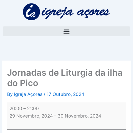
Skip
Jornadas
to
de
content
Liturgia
da
ilha
do
Pico
Jornadas de Liturgia da ilha
do Pico
By
Igreja Açores
/
17 Outubro, 2024
20:00
–
21:00
29 Novembro, 2024
–
30 Novembro, 2024