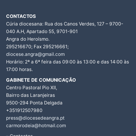
CONTACTOS
Cúria diocesana: Rua dos Canos Verdes, 127 – 9700-
040 A.H, Apartado 55, 9701-901
Angra do Heroísmo.
295216670; Fax 295216661;
diocese.angra@gmail.com
Horário: 2ª a 6ª feira das 09:00 às 13:00 e das 14:00 às
17:00 horas.
GABINETE DE COMUNICAÇÃO
Centro Pastoral Pio XII,
Bairro das Laranjeiras
9500-294 Ponta Delgada
+351912507980
press@diocesedeangra.pt
carmorodeia@hotmail.com