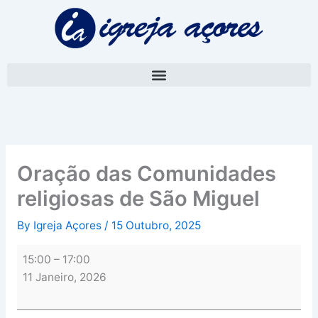
Skip
Oração
to
das
content
Comunidades
religiosas
de
São
Miguel
Oração das Comunidades
religiosas de São Miguel
By
Igreja Açores
/
15 Outubro, 2025
15:00
–
17:00
11 Janeiro, 2026