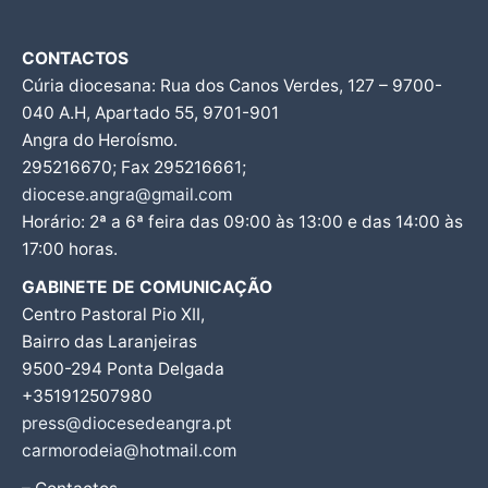
CONTACTOS
Cúria diocesana: Rua dos Canos Verdes, 127 – 9700-
040 A.H, Apartado 55, 9701-901
Angra do Heroísmo.
295216670; Fax 295216661;
diocese.angra@gmail.com
Horário: 2ª a 6ª feira das 09:00 às 13:00 e das 14:00 às
17:00 horas.
GABINETE DE COMUNICAÇÃO
Centro Pastoral Pio XII,
Bairro das Laranjeiras
9500-294 Ponta Delgada
+351912507980
press@diocesedeangra.pt
carmorodeia@hotmail.com