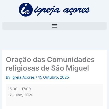
Skip
Oração
to
das
content
Comunidades
religiosas
de
São
Miguel
Oração das Comunidades
religiosas de São Miguel
By
Igreja Açores
/
15 Outubro, 2025
15:00
–
17:00
12 Julho, 2026