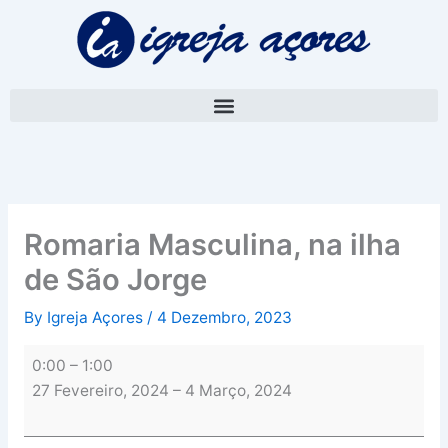
Skip
Romaria
to
Masculina,
content
na
ilha
de
São
Jorge
Romaria Masculina, na ilha
de São Jorge
By
Igreja Açores
/
4 Dezembro, 2023
0:00
–
1:00
27 Fevereiro, 2024
–
4 Março, 2024