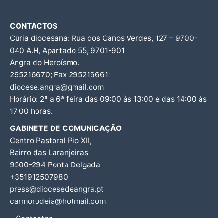
CONTACTOS
Cúria diocesana: Rua dos Canos Verdes, 127 – 9700-
040 A.H, Apartado 55, 9701-901
Angra do Heroísmo.
295216670; Fax 295216661;
diocese.angra@gmail.com
Horário: 2ª a 6ª feira das 09:00 às 13:00 e das 14:00 às
17:00 horas.
GABINETE DE COMUNICAÇÃO
Centro Pastoral Pio XII,
Bairro das Laranjeiras
9500-294 Ponta Delgada
+351912507980
press@diocesedeangra.pt
carmorodeia@hotmail.com