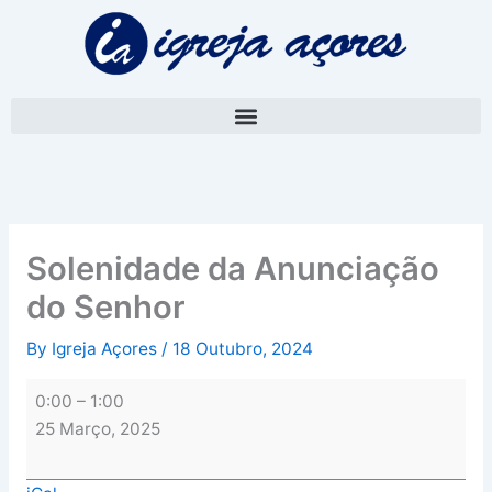
Skip
Solenidade
to
da
content
Anunciação
do
Senhor
Solenidade da Anunciação
do Senhor
By
Igreja Açores
/
18 Outubro, 2024
0:00
–
1:00
25 Março, 2025