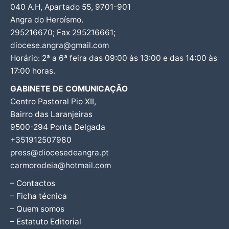
040 A.H, Apartado 55, 9701-901
Angra do Heroísmo.
295216670; Fax 295216661;
diocese.angra@gmail.com
Horário: 2ª a 6ª feira das 09:00 às 13:00 e das 14:00 às
17:00 horas.
GABINETE DE COMUNICAÇÃO
Centro Pastoral Pio XII,
Bairro das Laranjeiras
9500-294 Ponta Delgada
+351912507980
press@diocesedeangra.pt
carmorodeia@hotmail.com
– Contactos
– Ficha técnica
– Quem somos
– Estatuto Editorial