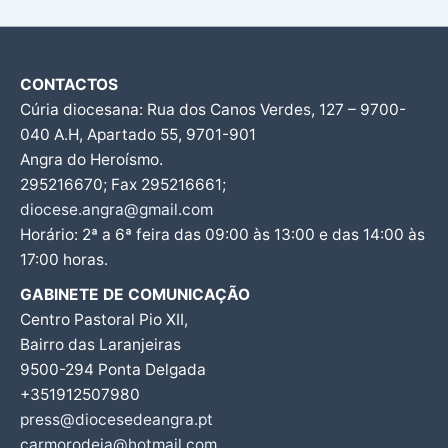
CONTACTOS
Cúria diocesana: Rua dos Canos Verdes, 127 – 9700-
040 A.H, Apartado 55, 9701-901
Angra do Heroísmo.
295216670; Fax 295216661;
diocese.angra@gmail.com
Horário: 2ª a 6ª feira das 09:00 às 13:00 e das 14:00 às
17:00 horas.
GABINETE DE COMUNICAÇÃO
Centro Pastoral Pio XII,
Bairro das Laranjeiras
9500-294 Ponta Delgada
+351912507980
press@diocesedeangra.pt
carmorodeia@hotmail.com