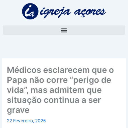
Skip
A
to
r
content
q
u
i
v
o
Médicos esclarecem que o
Papa não corre “perigo de
vida”, mas admitem que
situação continua a ser
grave
22 Fevereiro, 2025