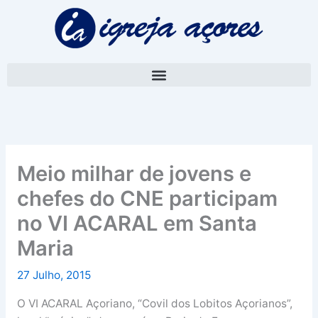
Skip
A
to
r
content
q
u
i
v
o
Meio milhar de jovens e
chefes do CNE participam
no VI ACARAL em Santa
Maria
27 Julho, 2015
O VI ACARAL Açoriano, “Covil dos Lobitos Açorianos”,