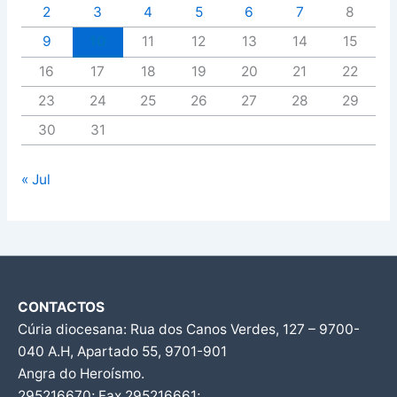
2
3
4
5
6
7
8
9
10
11
12
13
14
15
16
17
18
19
20
21
22
23
24
25
26
27
28
29
30
31
« Jul
CONTACTOS
Cúria diocesana: Rua dos Canos Verdes, 127 – 9700-
040 A.H, Apartado 55, 9701-901
Angra do Heroísmo.
295216670; Fax 295216661;