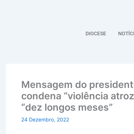
Skip
to
content
DIOCESE
NOTÍC
Mensagem do presidente
condena “violência atroz
“dez longos meses”
24 Dezembro, 2022