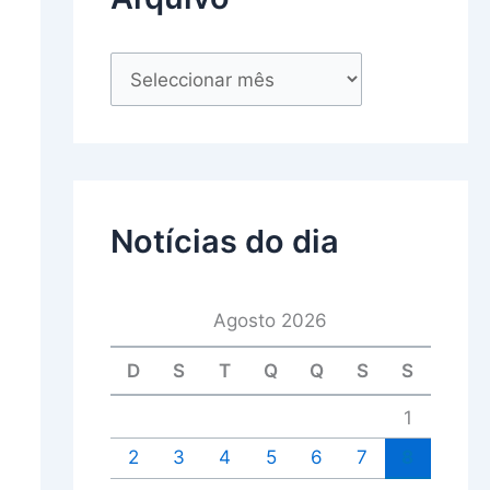
Notícias do dia
Agosto 2026
D
S
T
Q
Q
S
S
1
2
3
4
5
6
7
8