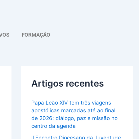
A
r
q
VOS
FORMAÇÃO
u
i
v
o
Artigos recentes
Papa Leão XIV tem três viagens
apostólicas marcadas até ao final
de 2026: diálogo, paz e missão no
centro da agenda
II Encontro Diocesano da Juventude