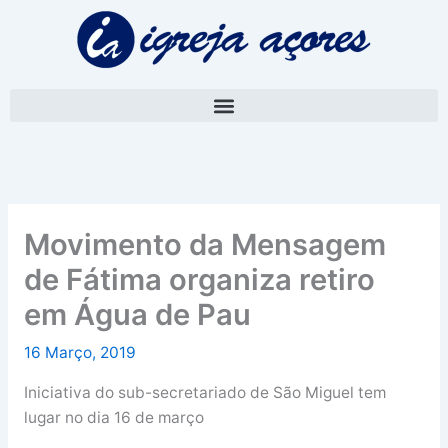
Skip
A
to
r
content
q
u
i
v
o
Movimento da Mensagem
de Fátima organiza retiro
em Água de Pau
16 Março, 2019
Iniciativa do sub-secretariado de São Miguel tem
lugar no dia 16 de março