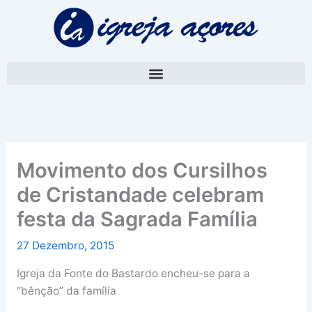
Skip
A
to
r
content
q
u
i
v
o
Movimento dos Cursilhos
de Cristandade celebram
festa da Sagrada Família
27 Dezembro, 2015
Igreja da Fonte do Bastardo encheu-se para a
“bênção” da família