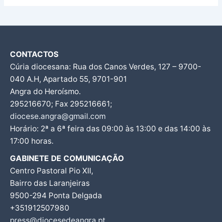
CONTACTOS
Cúria diocesana: Rua dos Canos Verdes, 127 – 9700-
040 A.H, Apartado 55, 9701-901
Angra do Heroísmo.
295216670; Fax 295216661;
diocese.angra@gmail.com
Horário: 2ª a 6ª feira das 09:00 às 13:00 e das 14:00 às
17:00 horas.
GABINETE DE COMUNICAÇÃO
Centro Pastoral Pio XII,
Bairro das Laranjeiras
9500-294 Ponta Delgada
+351912507980
press@diocesedeangra.pt