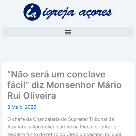
Skip
A
to
r
content
q
u
i
v
o
“Não será um conclave
fácil” diz Monsenhor Mário
Rui Oliveira
3 Maio, 2025
O chefe da Chancelaria do Supremo Tribunal da
Assinatura Apostólica esteve no Pico a orientar o
terceiro turno do retiro do Clero diocesano, no qual