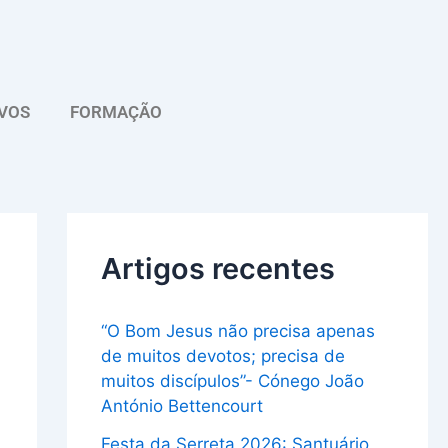
A
r
q
VOS
FORMAÇÃO
u
i
v
o
Artigos recentes
“O Bom Jesus não precisa apenas
de muitos devotos; precisa de
muitos discípulos”- Cónego João
António Bettencourt
Festa da Serreta 2026: Santuário