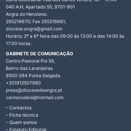
040 A.H, Apartado 55, 9701-901
Angra do Heroísmo.
295216670; Fax 295216661;
diocese.angra@gmail.com
Horário: 2ª a 6ª feira das 09:00 às 13:00 e das 14:00 às
17:00 horas.
GABINETE DE COMUNICAÇÃO
Centro Pastoral Pio XII,
Bairro das Laranjeiras
9500-294 Ponta Delgada
+351912507980
press@diocesedeangra.pt
carmorodeia@hotmail.com
– Contactos
– Ficha técnica
– Quem somos
– Estatuto Editorial