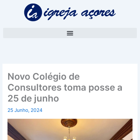
Skip
A
to
r
content
q
u
i
v
o
Novo Colégio de
Consultores toma posse a
25 de junho
25 Junho, 2024