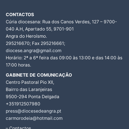
CONTACTOS
Cúria diocesana: Rua dos Canos Verdes, 127 – 9700-
040 A.H, Apartado 55, 9701-901
Angra do Heroísmo.
295216670; Fax 295216661;
diocese.angra@gmail.com
Horário: 2ª a 6ª feira das 09:00 às 13:00 e das 14:00 às
17:00 horas.
GABINETE DE COMUNICAÇÃO
Centro Pastoral Pio XII,
Bairro das Laranjeiras
9500-294 Ponta Delgada
+351912507980
press@diocesedeangra.pt
carmorodeia@hotmail.com
– Contactos