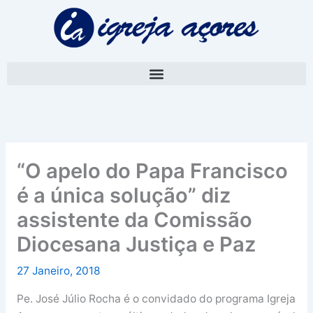
Skip
A
to
r
content
q
u
i
v
o
“O apelo do Papa Francisco
é a única solução” diz
assistente da Comissão
Diocesana Justiça e Paz
27 Janeiro, 2018
Pe. José Júlio Rocha é o convidado do programa Igreja