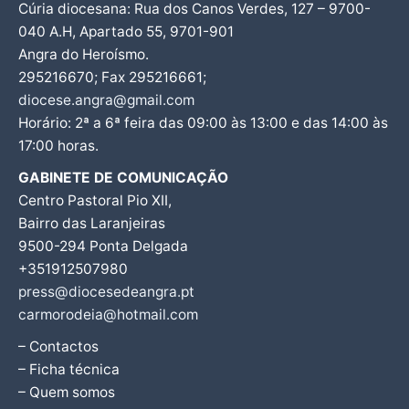
Cúria diocesana: Rua dos Canos Verdes, 127 – 9700-
040 A.H, Apartado 55, 9701-901
Angra do Heroísmo.
295216670; Fax 295216661;
diocese.angra@gmail.com
Horário: 2ª a 6ª feira das 09:00 às 13:00 e das 14:00 às
17:00 horas.
GABINETE DE COMUNICAÇÃO
Centro Pastoral Pio XII,
Bairro das Laranjeiras
9500-294 Ponta Delgada
+351912507980
press@diocesedeangra.pt
carmorodeia@hotmail.com
– Contactos
– Ficha técnica
– Quem somos