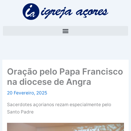
Skip
A
to
r
content
q
u
i
v
o
Oração pelo Papa Francisco
na diocese de Angra
20 Fevereiro, 2025
Sacerdotes açorianos rezam especialmente pelo
Santo Padre