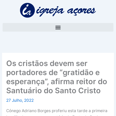
Skip
A
to
r
content
q
u
i
v
o
Os cristãos devem ser
portadores de “gratidão e
esperança”, afirma reitor do
Santuário do Santo Cristo
27 Julho, 2022
Cónego Adriano Borges proferiu esta tarde a primeira