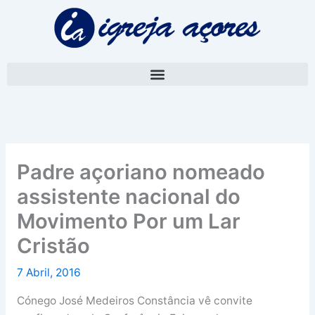
Skip
A
to
r
content
q
u
i
v
o
Padre açoriano nomeado
assistente nacional do
Movimento Por um Lar
Cristão
7 Abril, 2016
Cónego José Medeiros Constância vê convite