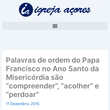
Skip
A
to
r
content
q
u
i
v
o
Palavras de ordem do Papa
Francisco no Ano Santo da
Misericórdia são
“compreender”, “acolher” e
“perdoar”
11 Dezembro, 2015