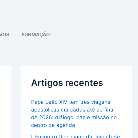
A
r
q
VOS
FORMAÇÃO
u
i
v
o
Artigos recentes
Papa Leão XIV tem três viagens
apostólicas marcadas até ao final
de 2026: diálogo, paz e missão no
centro da agenda
II Encontro Diocesano da Juventude