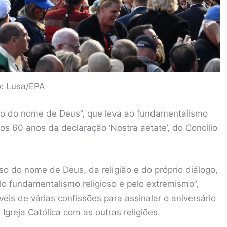
o: Lusa/EPA
uso do nome de Deus”, que leva ao fundamentalismo
os 60 anos da declaração ‘Nostra aetate’, do Concílio
so do nome de Deus, da religião e do próprio diálogo,
o fundamentalismo religioso e pelo extremismo”,
veis de várias confissões para assinalar o aniversário
Igreja Católica com as outras religiões.