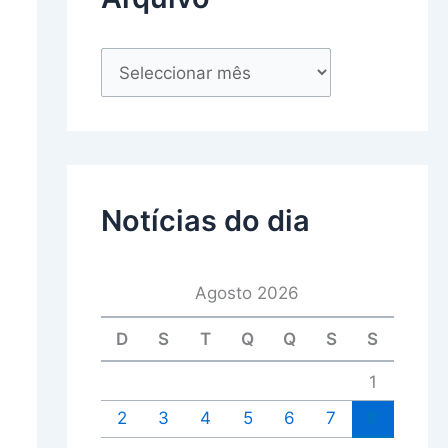
Notícias do dia
Agosto 2026
D
S
T
Q
Q
S
S
1
2
3
4
5
6
7
8