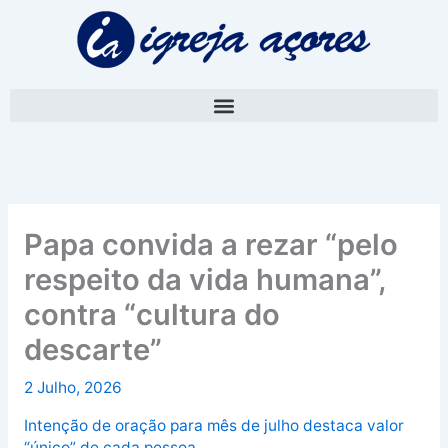
Skip
A
to
r
content
q
u
i
v
o
Papa convida a rezar “pelo
respeito da vida humana”,
contra “cultura do
descarte”
2 Julho, 2026
Intenção de oração para mês de julho destaca valor
“único” de cada pessoa