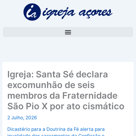
Skip
A
to
r
content
q
u
i
v
o
Igreja: Santa Sé declara
excomunhão de seis
membros da Fraternidade
São Pio X por ato cismático
2 Julho, 2026
Dicastério para a Doutrina da Fé alerta para
invalidade dos sacramentos da Confissão e