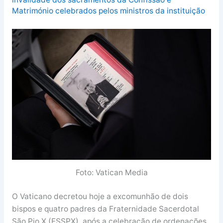
Matrimónio celebrados pelos ministros da instituição
Foto: Vatican Media
O Vaticano decretou hoje a excomunhão de dois
bispos e quatro padres da Fraternidade Sacerdotal
São Pio X (FSSPX), após a celebração de ordenações