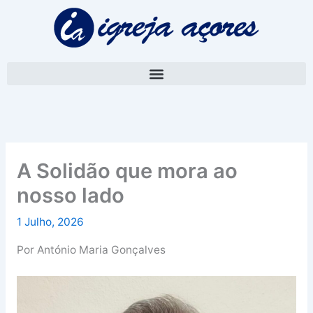
Skip
A
to
r
content
q
u
i
v
o
A Solidão que mora ao
nosso lado
1 Julho, 2026
Por António Maria Gonçalves