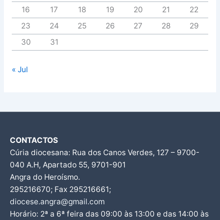
16
17
18
19
20
21
22
23
24
25
26
27
28
29
30
31
« Jul
CONTACTOS
Cúria diocesana: Rua dos Canos Verdes, 127 – 9700-
040 A.H, Apartado 55, 9701-901
Angra do Heroísmo.
295216670; Fax 295216661;
diocese.angra@gmail.com
Horário: 2ª a 6ª feira das 09:00 às 13:00 e das 14:00 às