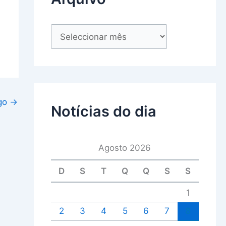
igo
→
Notícias do dia
Agosto 2026
D
S
T
Q
Q
S
S
1
2
3
4
5
6
7
8