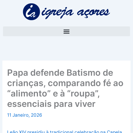
Skip
A
to
r
content
q
u
i
v
o
Papa defende Batismo de
crianças, comparando fé ao
“alimento” e à “roupa”,
essenciais para viver
11 Janeiro, 2026
Leão XIV presidiu à tradicional celebração na Capela