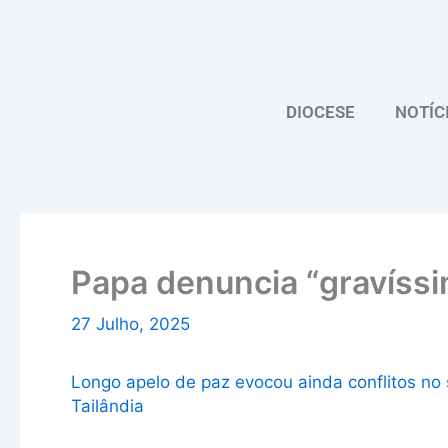
Skip
to
content
DIOCESE
NOTÍC
Papa denuncia “gravíss
27 Julho, 2025
Longo apelo de paz evocou ainda conflitos no s
Tailândia