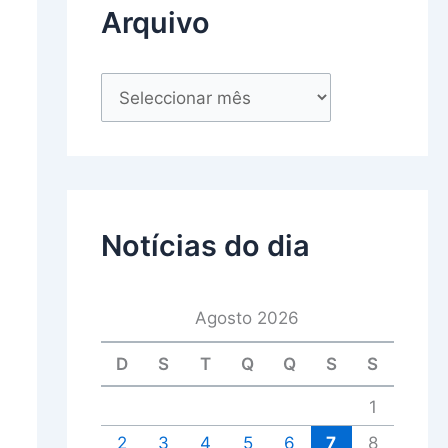
Arquivo
Notícias do dia
Agosto 2026
D
S
T
Q
Q
S
S
1
2
3
4
5
6
7
8