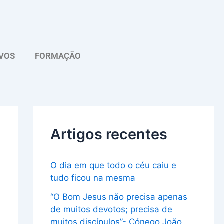
A
r
q
VOS
FORMAÇÃO
u
i
v
o
Artigos recentes
O dia em que todo o céu caiu e
tudo ficou na mesma
“O Bom Jesus não precisa apenas
de muitos devotos; precisa de
muitos discípulos”- Cónego João