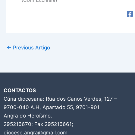
←
Previous Artigo
CONTACTOS
Cúria diocesana: Rua dos Canos Verdes, 127 –
9700-040 A.H, Apartado 55, 9701-901
Angra do Heroísmo.
295216670; Fax 295216661;
diocese.angra@gmail.com