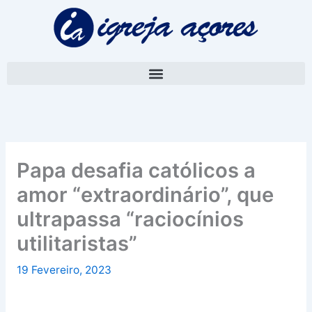
Skip
A
to
r
content
q
u
i
v
o
Papa desafia católicos a
amor “extraordinário”, que
ultrapassa “raciocínios
utilitaristas”
19 Fevereiro, 2023