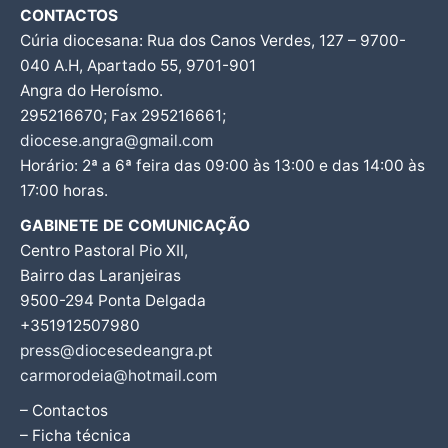
CONTACTOS
Cúria diocesana: Rua dos Canos Verdes, 127 – 9700-
040 A.H, Apartado 55, 9701-901
Angra do Heroísmo.
295216670; Fax 295216661;
diocese.angra@gmail.com
Horário: 2ª a 6ª feira das 09:00 às 13:00 e das 14:00 às
17:00 horas.
GABINETE DE COMUNICAÇÃO
Centro Pastoral Pio XII,
Bairro das Laranjeiras
9500-294 Ponta Delgada
+351912507980
press@diocesedeangra.pt
carmorodeia@hotmail.com
– Contactos
– Ficha técnica