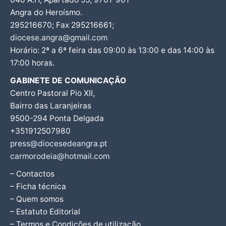
Angra do Heroísmo.
295216670; Fax 295216661;
diocese.angra@gmail.com
Horário: 2ª a 6ª feira das 09:00 às 13:00 e das 14:00 às
17:00 horas.
GABINETE DE COMUNICAÇÃO
Centro Pastoral Pio XII,
Bairro das Laranjeiras
9500-294 Ponta Delgada
+351912507980
press@diocesedeangra.pt
carmorodeia@hotmail.com
– Contactos
– Ficha técnica
– Quem somos
– Estatuto Editorial
– Termos e Condições de utilização