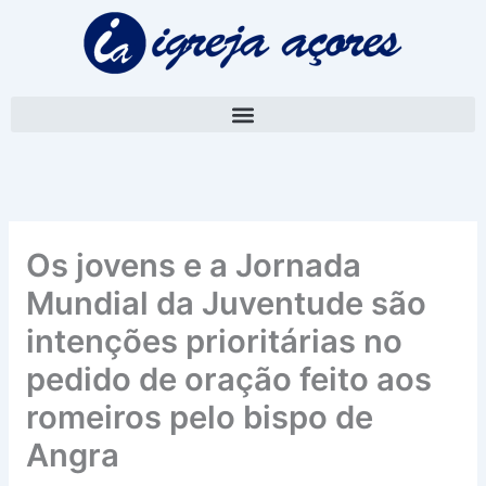
Skip
A
to
r
content
q
u
i
v
o
Os jovens e a Jornada
Mundial da Juventude são
intenções prioritárias no
pedido de oração feito aos
romeiros pelo bispo de
Angra