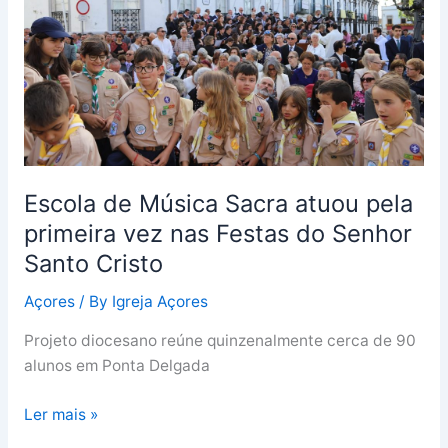
atuou
pela
primeira
vez
nas
Festas
do
Senhor
Escola de Música Sacra atuou pela
Santo
primeira vez nas Festas do Senhor
Cristo
Santo Cristo
Açores
/ By
Igreja Açores
Projeto diocesano reúne quinzenalmente cerca de 90
alunos em Ponta Delgada
Ler mais »