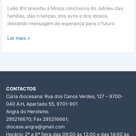
Leão XIV presidiu a Missa conclusiva do Jubileu das
famílias, das crianças, dos avós e dos idosos,
deixando mensagem de esperança para o futuro
Ler mais »
CONTACTOS
Cúria diocesana: Rua dos Canos Verdes, 127 – 9700-
040 A.H, Apartado 55, 9701-901
Angra do Heroísmo.
295216670; Fax 295216661;
diocese.angra@gmail.com
Horário: 2ª a 6ª feira das 09:00 às 13:00 e das 14:00 às