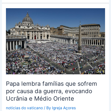
Papa
lembra
famílias
que
sofrem
por
causa
da
guerra,
evocando
Ucrânia
e
Papa lembra famílias que sofrem
Médio
por causa da guerra, evocando
Oriente
Ucrânia e Médio Oriente
noticias do vaticano
/ By
Igreja Açores