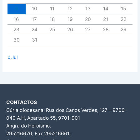
9
10
11
12
13
14
15
16
17
18
19
20
21
22
23
24
25
26
27
28
29
30
31
« Jul
CONTACTOS
Cúria diocesana: Rua dos Canos Verdes, 127 – 9700-
040 A.H, Apartado 55, 9701-901
Angra do Heroísmo.
295216670; Fax 295216661;