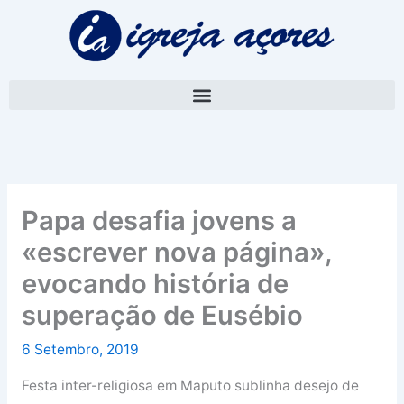
Skip
A
to
r
content
q
u
i
v
o
Papa desafia jovens a
«escrever nova página»,
evocando história de
superação de Eusébio
6 Setembro, 2019
Festa inter-religiosa em Maputo sublinha desejo de