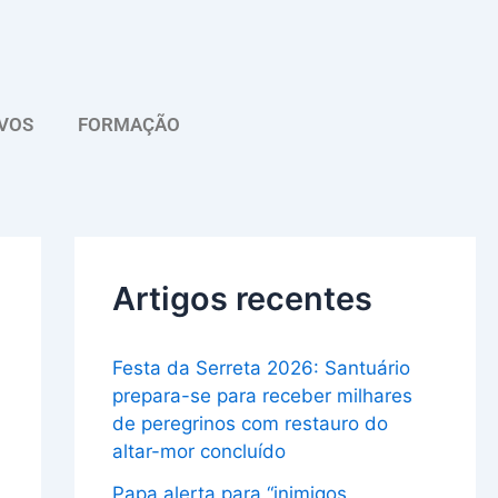
A
r
q
VOS
FORMAÇÃO
u
i
v
o
Artigos recentes
Festa da Serreta 2026: Santuário
prepara-se para receber milhares
de peregrinos com restauro do
altar-mor concluído
Papa alerta para “inimigos