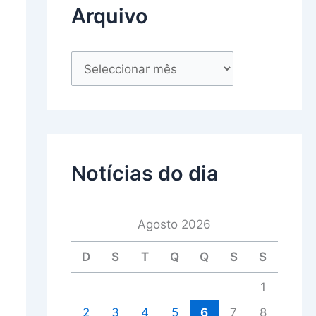
Arquivo
Notícias do dia
Agosto 2026
D
S
T
Q
Q
S
S
1
2
3
4
5
6
7
8