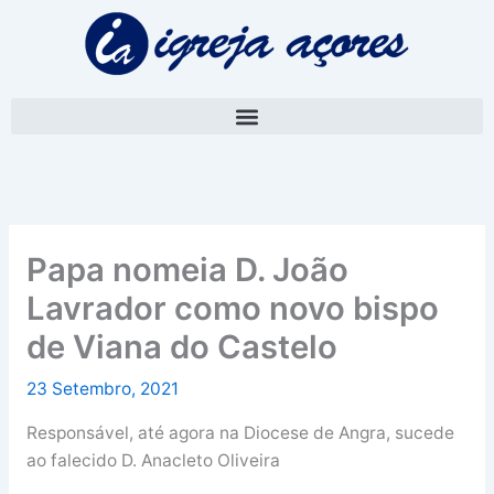
Skip
A
to
r
content
q
u
i
v
o
Papa nomeia D. João
Lavrador como novo bispo
de Viana do Castelo
23 Setembro, 2021
Responsável, até agora na Diocese de Angra, sucede
ao falecido D. Anacleto Oliveira